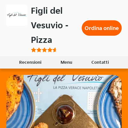
Passa
Figli del
al
contenuto
Vesuvio -
principale
Ordina online
Pizza
Recensioni
Menu
Contatti